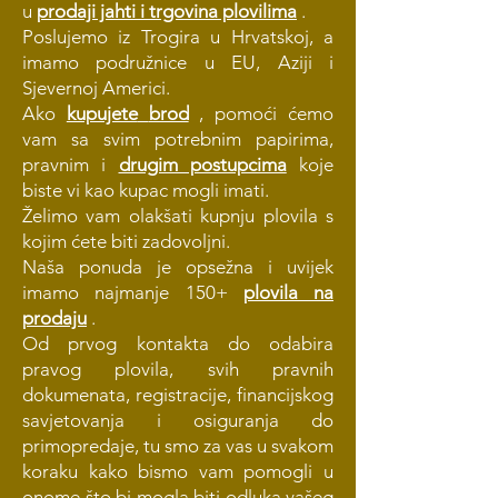
u
prodaji jahti i
trgovina plovilima
.
Poslujemo iz Trogira u Hrvatskoj, a
imamo podružnice u EU, Aziji i
Sjevernoj Americi.
Ako
kupujete
brod
, pomoći ćemo
vam sa svim potrebnim papirima,
pravnim i
drugim postupcima
koje
biste vi kao kupac mogli imati.
Želimo vam olakšati kupnju plovila s
kojim ćete biti zadovoljni.
Naša ponuda je opsežna i uvijek
imamo najmanje 150+
plovila na
prodaju
.
Od prvog kontakta do odabira
pravog plovila, svih pravnih
dokumenata, registracije, financijskog
savjetovanja i osiguranja do
primopredaje, tu smo za vas u svakom
koraku kako bismo vam pomogli u
onome što bi mogla biti odluka vašeg