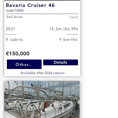
Bavaria Cruiser 46
code (1084)
Sail boat
Used
2021
14,3m (46,9ft)
4 cabins
9 berths
€150,000
Details
Other..
Available after 2026 season