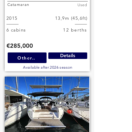
Catamaran
Used
2015
13,9m (45,6ft)
6 cabins
12 berths
€285,000
Details
Other..
Available after 2026 season