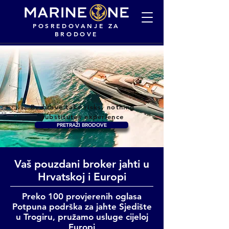
POSREDOVANJE ZA
BRODOVE
Be brave take risks, nothing
substitutes experience
PRETRAŽI BRODOVE
Vaš pouzdani broker jahti u
Hrvatskoj i Europi
Preko 100 provjerenih oglasa
Potpuna podrška za jahte Sjedište
u Trogiru, pružamo usluge cijeloj
Europi