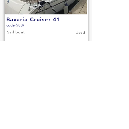
Bavaria Cruiser 41
code (988)
Sail boat
Used
2016
12,35m (40,5ft)
3 cabins
2 heads
€95,000
Details
Other..
Immediately available