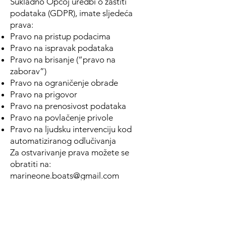
Sukladno Općoj uredbi o zaštiti
podataka (GDPR), imate sljedeća
prava:
Pravo na pristup podacima
Pravo na ispravak podataka
Pravo na brisanje (“pravo na
zaborav”)
Pravo na ograničenje obrade
Pravo na prigovor
Pravo na prenosivost podataka
Pravo na povlačenje privole
Pravo na ljudsku intervenciju kod
automatiziranog odlučivanja
Za ostvarivanje prava možete se
obratiti na:
marineone.boats@gmail.com
Odgovorit ćemo najkasnije u roku od
30 dana.
Primatelji osobnih