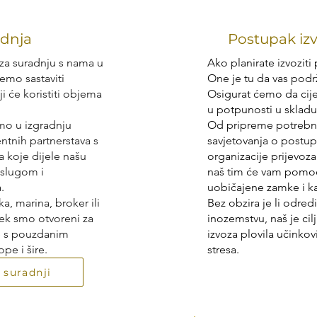
dnja
Postupak iz
 za suradnju s nama u
Ako planirate izvoziti 
ćemo sastaviti
One je tu da vas podr
i će koristiti objema
Osigurat ćemo da cijel
u potpunosti u skladu
mo u izgradnju
Od pripreme potrebn
ntnih partnerstava s
savjetovanja o postu
a koje dijele našu
organizacije prijevoz
uslugom i
naš tim će vam pomoć
.
uobičajene zamke i ka
ka, marina, broker ili
Bez obzira je li odredi
jek smo otvoreni za
inozemstvu, naš je cilj
e s pouzdanim
izvoza plovila učinkov
pe i šire.
stresa.
 suradnji