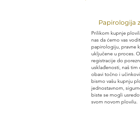
Papirologija z
Prilikom kupnje plovi
nas da ćemo vas vodit
papirologiju, pravne k
uključene u proces. O
registracije do porez
usklađenosti, naš tim 
obavi točno i učinkov
bismo vašu kupnju plov
jednostavnom, sigurn
biste se mogli usredot
svom novom plovilu.