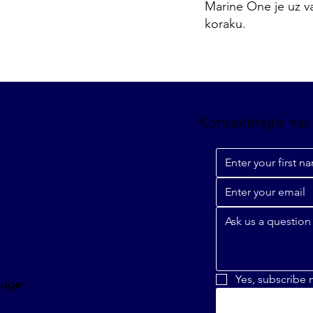
Marine One je uz v
koraku.
Kontaktirajte nas
Yes, subscribe 
luge