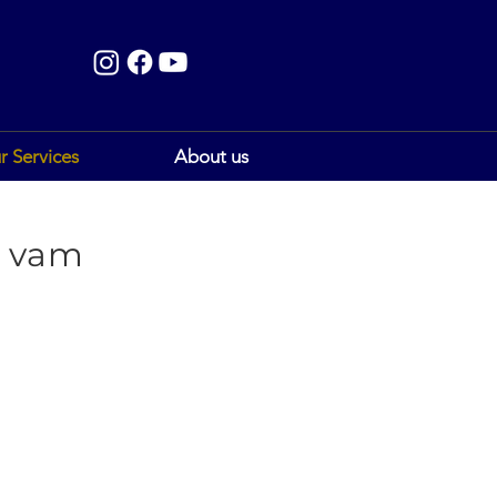
r Services
About us
i vam