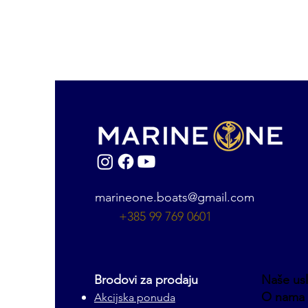
marineone.boats@gmail.com
+385 99 769 0601
Brodovi za prodaju
Naše us
O nama
Akcijska ponuda