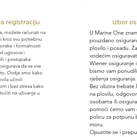
a registraciju
Izbor os
la, možete računati na
U Marine One znam
i kroz svu potrebnu
pouzdano osiguranj
orake i formalnosti
plovilo i posadu. Z
d ugovora i
vodećim osiguravat
nih i postupaka
Wiener osiguranje 
osigurava da se sve
bismo vam ponudili
ito. Ovdje smo kako
rješenja osiguranja.
ila učinili
Bez obzira trebate l
om i bez stresa kako
očiti na uživanje u
na plovilu, odgovo
osobama ili osigur
pomoći ćemo vam o
policu za potpunu 
moru.
Opustite se i prepu