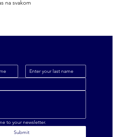
as na svakom
me to your newsletter.
Submit