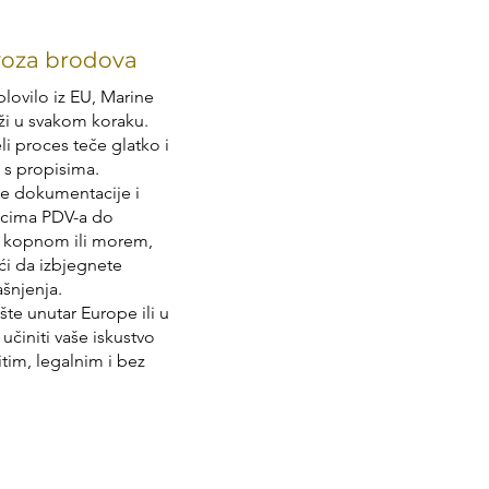
voza brodova
plovilo iz EU, Marine
ži u svakom koraku.
i proces teče glatko i
 s propisima.
e dokumentacije i
pcima PDV-a do
a kopnom ili morem,
i da izbjegnete
šnjenja.
šte unutar Europe ili u
 učiniti vaše iskustvo
itim, legalnim i bez