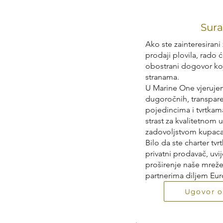
Sura
Ako ste zainteresirani
prodaji plovila, rado 
obostrani dogovor koj
stranama.
U Marine One vjeruje
dugoročnih, transpare
pojedincima i tvrtkam
strast za kvalitetnom 
zadovoljstvom kupaca
Bilo da ste charter tvrt
privatni prodavač, uvi
proširenje naše mrež
partnerima diljem Euro
Ugovor o