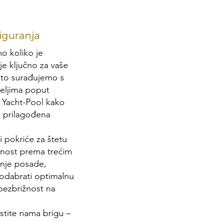
iguranja
o koliko je
e ključno za vaše
ato surađujemo s
eljima poput
i Yacht-Pool kako
 prilagođena
i pokriće za štetu
rnost prema trećim
anje posade,
dabrati optimalnu
bezbrižnost na
stite nama brigu –